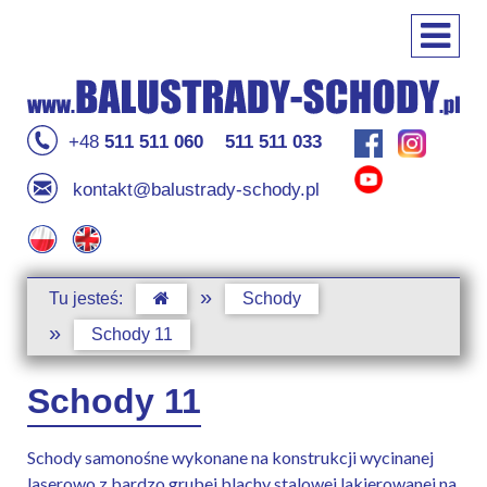
+48
511 511 060
511 511 033
kontakt@balustrady-schody.pl
»
Tu jesteś:
Schody
»
Schody 11
Schody 11
Schody samonośne wykonane na konstrukcji wycinanej
laserowo z bardzo grubej blachy stalowej lakierowanej na