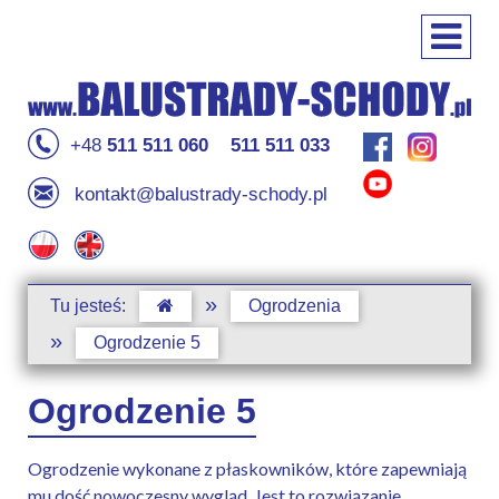
+48
511 511 060
511 511 033
kontakt@balustrady-schody.pl
»
Tu jesteś:
Ogrodzenia
»
Ogrodzenie 5
Ogrodzenie 5
Ogrodzenie wykonane z płaskowników, które zapewniają
mu dość nowoczesny wygląd. Jest to rozwiązanie